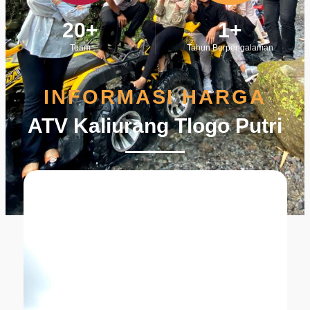
20
+
1
+
Team
Tahun Berpengalaman
INFORMASI HARGA
ATV Kaliurang Tlogo Putri