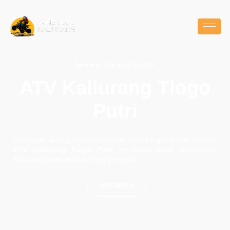
Selamat Datang Di OJE
ATV Kaliurang Tlogo
Putri
Genggam setang, mesin berputar, roda bergerak dan biarkan
ATV Kaliurang Tlogo Putri
membawa Anda mengelilingi
Kaliurang dengan cara yang berbeda.
PROMO